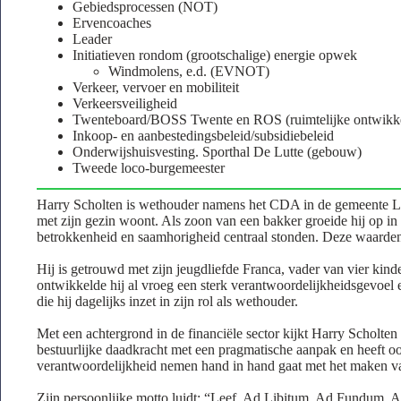
Gebiedsprocessen (NOT)
Ervencoaches
Leader
Initiatieven rondom (grootschalige) energie opwek
Windmolens, e.d. (EVNOT)
Verkeer, vervoer en mobiliteit
Verkeersveiligheid
Twenteboard/BOSS Twente en ROS (ruimtelijke ontwikk
Inkoop- en aanbestedingsbeleid/subsidiebeleid
Onderwijshuisvesting. Sporthal De Lutte (gebouw)
Tweede loco-burgemeester
Harry Scholten is wethouder namens het CDA in de gemeente Loss
met zijn gezin woont. Als zoon van een bakker groeide hij op in
betrokkenheid en saamhorigheid centraal stonden. Deze waarden 
Hij is getrouwd met zijn jeugdliefde Franca, vader van vier kind
ontwikkelde hij al vroeg een sterk verantwoordelijkheidsgevoel
die hij dagelijks inzet in zijn rol als wethouder.
Met een achtergrond in de financiële sector kijkt Harry Scholte
bestuurlijke daadkracht met een pragmatische aanpak en heeft o
verantwoordelijkheid nemen hand in hand gaat met het maken van
Zijn persoonlijke motto luidt: “Leef, Ad Libitum, Ad Fundum, A