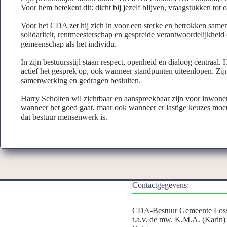
Voor hem betekent dit: dicht bij jezelf blijven, vraagstukken tot 
Voor het CDA zet hij zich in voor een sterke en betrokken samen
solidariteit, rentmeesterschap en gespreide verantwoordelijkheid
gemeenschap als het individu.
In zijn bestuursstijl staan respect, openheid en dialoog centraal
actief het gesprek op, ook wanneer standpunten uiteenlopen. Zij
samenwerking en gedragen besluiten.
Harry Scholten wil zichtbaar en aanspreekbaar zijn voor inwoner
wanneer het goed gaat, maar ook wanneer er lastige keuzes moe
dat bestuur mensenwerk is.
Contactgegevens:
CDA-Bestuur Gemeente Los
t.a.v. de mw. K.M.A. (Karin)