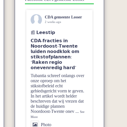
CDA gemeente Losser
2 weeks ago
📰 𝗟𝗲𝗲𝘀𝘁𝗶𝗽
𝗖𝗗𝗔-𝗳𝗿𝗮𝗰𝘁𝗶𝗲𝘀 𝗶𝗻
𝗡𝗼𝗼𝗿𝗱𝗼𝗼𝘀𝘁-𝗧𝘄𝗲𝗻𝘁𝗲
𝗹𝘂𝗶𝗱𝗲𝗻 𝗻𝗼𝗼𝗱𝗸𝗹𝗼𝗸 𝗼𝗺
𝘀𝘁𝗶𝗸𝘀𝘁𝗼𝗳𝗽𝗹𝗮𝗻𝗻𝗲𝗻:
‘𝗥𝗮𝗸𝗲𝗻 𝗿𝗲𝗴𝗶𝗼
𝗼𝗻𝗲𝘃𝗲𝗻𝗿𝗲𝗱𝗶𝗴 𝗵𝗮𝗿𝗱’
Tubantia schreef onlangs over
onze oproep om het
stikstofbeleid echt
gebiedsgericht vorm te geven.
In het artikel wordt helder
beschreven dat wij vrezen dat
de huidige plannen
Noordoost‑Twente onev
...
See
More
Photo