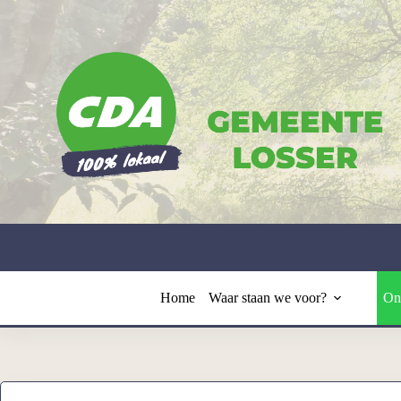
Ga
naar
de
inhoud
Home
Waar staan we voor?
On