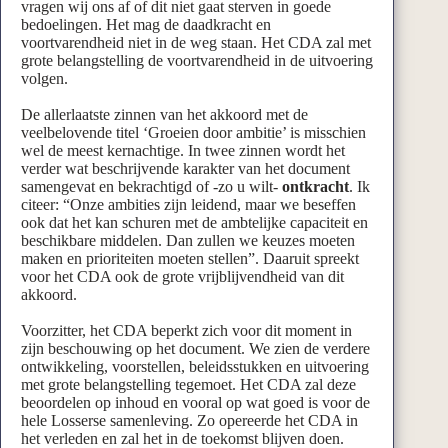
vragen wij ons af of dit niet gaat sterven in goede
bedoelingen. Het mag de daadkracht en
voortvarendheid niet in de weg staan. Het CDA zal met
grote belangstelling de voortvarendheid in de uitvoering
volgen.
De allerlaatste zinnen van het akkoord met de
veelbelovende titel ‘Groeien door ambitie’ is misschien
wel de meest kernachtige. In twee zinnen wordt het
verder wat beschrijvende karakter van het document
samengevat en bekrachtigd of -zo u wilt-
ontkracht
. Ik
citeer: “Onze ambities zijn leidend, maar we beseffen
ook dat het kan schuren met de ambtelijke capaciteit en
beschikbare middelen. Dan zullen we keuzes moeten
maken en prioriteiten moeten stellen”. Daaruit spreekt
voor het CDA ook de grote vrijblijvendheid van dit
akkoord.
Voorzitter, het CDA beperkt zich voor dit moment in
zijn beschouwing op het document. We zien de verdere
ontwikkeling, voorstellen, beleidsstukken en uitvoering
met grote belangstelling tegemoet. Het CDA zal deze
beoordelen op inhoud en vooral op wat goed is voor de
hele Losserse samenleving. Zo opereerde het CDA in
het verleden en zal het in de toekomst blijven doen.