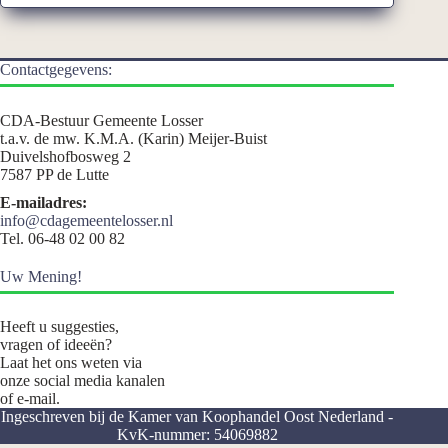
Contactgegevens:
CDA-Bestuur Gemeente Losser
t.a.v. de mw. K.M.A. (Karin) Meijer-Buist
Duivelshofbosweg 2
7587 PP de Lutte
E-mailadres:
info@cdagemeentelosser.nl
Tel. 06-48 02 00 82
Uw Mening!
Heeft u suggesties,
vragen of ideeën?
Laat het ons weten via
onze social media kanalen
of e-mail.
Ingeschreven bij de Kamer van Koophandel Oost Nederland -
KvK-nummer: 54069882