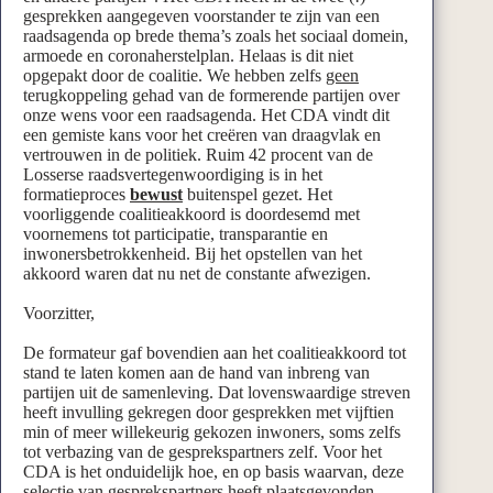
gesprekken aangegeven voorstander te zijn van een
raadsagenda op brede thema’s zoals het sociaal domein,
armoede en coronaherstelplan. Helaas is dit niet
opgepakt door de coalitie. We hebben zelfs
geen
terugkoppeling gehad van de formerende partijen over
onze wens voor een raadsagenda. Het CDA vindt dit
een gemiste kans voor het creëren van draagvlak en
vertrouwen in de politiek. Ruim 42 procent van de
Losserse raadsvertegenwoordiging is in het
formatieproces
bewust
buitenspel gezet. Het
voorliggende coalitieakkoord is doordesemd met
voornemens tot participatie, transparantie en
inwonersbetrokkenheid. Bij het opstellen van het
akkoord waren dat nu net de constante afwezigen.
Voorzitter,
De formateur gaf bovendien aan het coalitieakkoord tot
stand te laten komen aan de hand van inbreng van
partijen uit de samenleving. Dat lovenswaardige streven
heeft invulling gekregen door gesprekken met vijftien
min of meer willekeurig gekozen inwoners, soms zelfs
tot verbazing van de gesprekspartners zelf. Voor het
CDA is het onduidelijk hoe, en op basis waarvan, deze
selectie van gesprekspartners heeft plaatsgevonden.