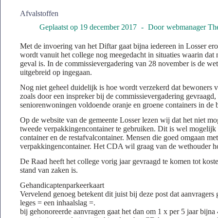
Afvalstoffen
Geplaatst op
19 december 2017
Door
webmanager The
Met de invoering van het Diftar gaat bijna iedereen in Losser er
wordt vanuit het college nog meegedacht in situaties waarin dat n
geval is. In de commissievergadering van 28 november is de wet
uitgebreid op ingegaan.
Nog niet geheel duidelijk is hoe wordt verzekerd dat bewoners
zoals door een inspreker bij de commissievergadering gevraagd,
seniorenwoningen voldoende oranje en groene containers in de 
Op de website van de gemeente Losser lezen wij dat het niet mog
tweede verpakkingencontainer te gebruiken. Dit is wel mogelijk 
container en de restafvalcontainer. Mensen die goed omgaan met
verpakkingencontainer. Het CDA wil graag van de wethouder hor
De Raad heeft het college vorig jaar gevraagd te komen tot kos
stand van zaken is.
Gehandicaptenparkeerkaart
Vervelend genoeg betekent dit juist bij deze post dat aanvrager
leges = een inhaalslag =.
bij gehonoreerde aanvragen gaat het dan om 1 x per 5 jaar bijna