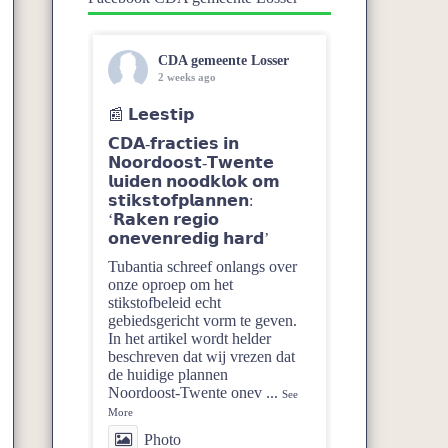
CDA gemeente Losser
2 weeks ago
📰 𝗟𝗲𝗲𝘀𝘁𝗶𝗽
𝗖𝗗𝗔-𝗳𝗿𝗮𝗰𝘁𝗶𝗲𝘀 𝗶𝗻
𝗡𝗼𝗼𝗿𝗱𝗼𝗼𝘀𝘁-𝗧𝘄𝗲𝗻𝘁𝗲
𝗹𝘂𝗶𝗱𝗲𝗻 𝗻𝗼𝗼𝗱𝗸𝗹𝗼𝗸 𝗼𝗺
𝘀𝘁𝗶𝗸𝘀𝘁𝗼𝗳𝗽𝗹𝗮𝗻𝗻𝗲𝗻:
‘𝗥𝗮𝗸𝗲𝗻 𝗿𝗲𝗴𝗶𝗼
𝗼𝗻𝗲𝘃𝗲𝗻𝗿𝗲𝗱𝗶𝗴 𝗵𝗮𝗿𝗱’
Tubantia schreef onlangs over
onze oproep om het
stikstofbeleid echt
gebiedsgericht vorm te geven.
In het artikel wordt helder
beschreven dat wij vrezen dat
de huidige plannen
Noordoost‑Twente onev
...
See
More
Photo