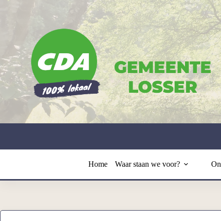
Ga
naar
de
inhoud
Home
Waar staan we voor?
On