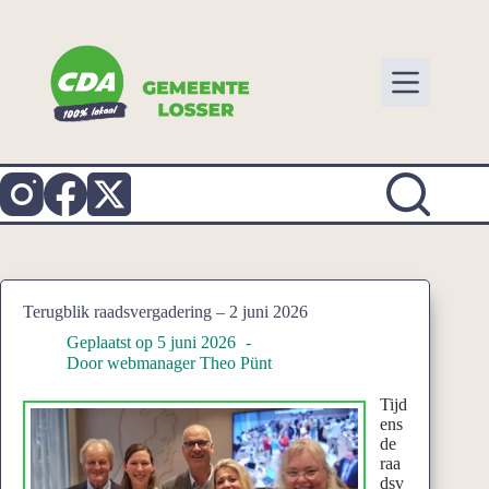
Ga
naar
de
inhoud
Terugblik raadsvergadering – 2 juni 2026
Geplaatst op
5 juni 2026
Door
webmanager Theo Pünt
Tijd
ens
de
raa
dsv