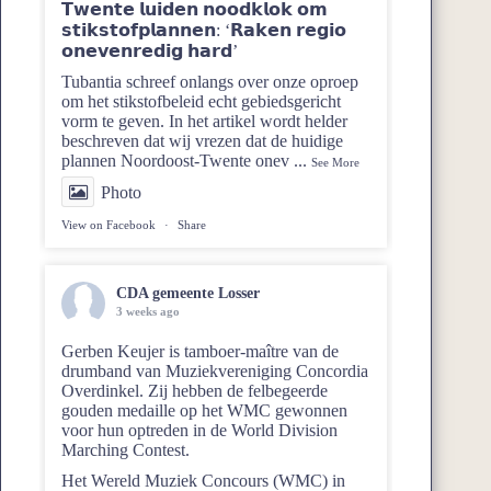
𝗧𝘄𝗲𝗻𝘁𝗲 𝗹𝘂𝗶𝗱𝗲𝗻 𝗻𝗼𝗼𝗱𝗸𝗹𝗼𝗸 𝗼𝗺
𝘀𝘁𝗶𝗸𝘀𝘁𝗼𝗳𝗽𝗹𝗮𝗻𝗻𝗲𝗻: ‘𝗥𝗮𝗸𝗲𝗻 𝗿𝗲𝗴𝗶𝗼
𝗼𝗻𝗲𝘃𝗲𝗻𝗿𝗲𝗱𝗶𝗴 𝗵𝗮𝗿𝗱’
Tubantia schreef onlangs over onze oproep
om het stikstofbeleid echt gebiedsgericht
vorm te geven. In het artikel wordt helder
beschreven dat wij vrezen dat de huidige
plannen Noordoost‑Twente onev
...
See More
Photo
View on Facebook
·
Share
CDA gemeente Losser
3 weeks ago
Gerben Keujer is tamboer-maître van de
drumband van
Muziekvereniging Concordia
Overdinkel
. Zij hebben de felbegeerde
gouden medaille op het WMC gewonnen
voor hun optreden in de World Division
Marching Contest.
Het Wereld Muziek Concours (WMC) in