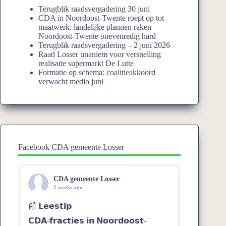
Terugblik raadsvergadering 30 juni
CDA in Noordoost-Twente roept op tot
maatwerk: landelijke plannen raken
Noordoost-Twente onevenredig hard
Terugblik raadsvergadering – 2 juni 2026
Raad Losser unaniem voor versnelling
realisatie supermarkt De Lutte
Formatie op schema: coalitieakkoord
verwacht medio juni
Facebook CDA gemeente Losser
CDA gemeente Losser
2 weeks ago
📰 𝗟𝗲𝗲𝘀𝘁𝗶𝗽
𝗖𝗗𝗔-𝗳𝗿𝗮𝗰𝘁𝗶𝗲𝘀 𝗶𝗻 𝗡𝗼𝗼𝗿𝗱𝗼𝗼𝘀𝘁-