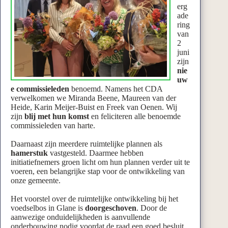
erg
ade
ring
van
2
juni
zijn
nie
uw
e commissieleden
benoemd. Namens het CDA
verwelkomen we Miranda Beene, Maureen van der
Heide, Karin Meijer-Buist en Freek van Oenen. Wij
zijn
blij met hun komst
en feliciteren alle benoemde
commissieleden van harte.
Daarnaast zijn meerdere ruimtelijke plannen als
hamerstuk
vastgesteld. Daarmee hebben
initiatiefnemers groen licht om hun plannen verder uit te
voeren, een belangrijke stap voor de ontwikkeling van
onze gemeente.
Het voorstel over de ruimtelijke ontwikkeling bij het
voedselbos in Glane is
doorgeschoven
. Door de
aanwezige onduidelijkheden is aanvullende
onderbouwing nodig voordat de raad een goed besluit