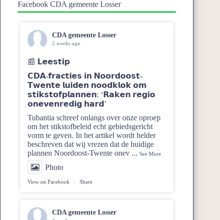
Facebook CDA gemeente Losser
CDA gemeente Losser
2 weeks ago
📰 𝗟𝗲𝗲𝘀𝘁𝗶𝗽
𝗖𝗗𝗔-𝗳𝗿𝗮𝗰𝘁𝗶𝗲𝘀 𝗶𝗻 𝗡𝗼𝗼𝗿𝗱𝗼𝗼𝘀𝘁-
𝗧𝘄𝗲𝗻𝘁𝗲 𝗹𝘂𝗶𝗱𝗲𝗻 𝗻𝗼𝗼𝗱𝗸𝗹𝗼𝗸 𝗼𝗺
𝘀𝘁𝗶𝗸𝘀𝘁𝗼𝗳𝗽𝗹𝗮𝗻𝗻𝗲𝗻: ‘𝗥𝗮𝗸𝗲𝗻 𝗿𝗲𝗴𝗶𝗼
𝗼𝗻𝗲𝘃𝗲𝗻𝗿𝗲𝗱𝗶𝗴 𝗵𝗮𝗿𝗱’
Tubantia schreef onlangs over onze oproep
om het stikstofbeleid echt gebiedsgericht
vorm te geven. In het artikel wordt helder
beschreven dat wij vrezen dat de huidige
plannen Noordoost‑Twente onev
...
See More
Photo
View on Facebook
·
Share
CDA gemeente Losser