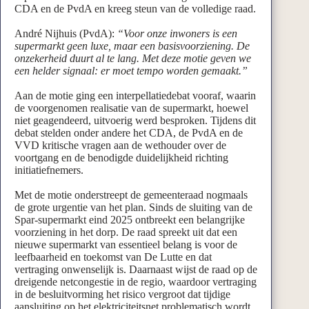
CDA en de PvdA en kreeg steun van de volledige raad.
André Nijhuis (PvdA):
“Voor onze inwoners is een
supermarkt geen luxe, maar een basisvoorziening. De
onzekerheid duurt al te lang. Met deze motie geven we
een helder signaal: er moet tempo worden gemaakt.”
Aan de motie ging een interpellatiedebat vooraf, waarin
de voorgenomen realisatie van de supermarkt, hoewel
niet geagendeerd, uitvoerig werd besproken. Tijdens dit
debat stelden onder andere het CDA, de PvdA en de
VVD kritische vragen aan de wethouder over de
voortgang en de benodigde duidelijkheid richting
initiatiefnemers.
Met de motie onderstreept de gemeenteraad nogmaals
de grote urgentie van het plan. Sinds de sluiting van de
Spar-supermarkt eind 2025 ontbreekt een belangrijke
voorziening in het dorp. De raad spreekt uit dat een
nieuwe supermarkt van essentieel belang is voor de
leefbaarheid en toekomst van De Lutte en dat
vertraging onwenselijk is. Daarnaast wijst de raad op de
dreigende netcongestie in de regio, waardoor vertraging
in de besluitvorming het risico vergroot dat tijdige
aansluiting op het elektriciteitsnet problematisch wordt