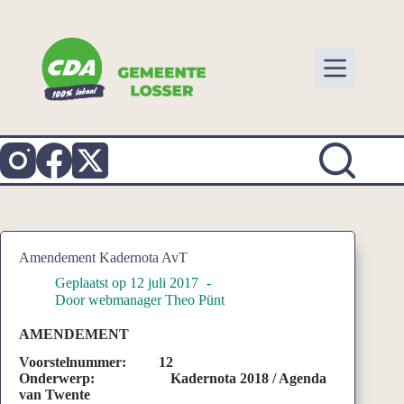
Ga
naar
de
inhoud
Amendement Kadernota AvT
Geplaatst op
12 juli 2017
Door
webmanager Theo Pünt
AMENDEMENT
Voorstelnummer:
12
Onderwerp:
Kadernota
201
8 / Agenda
van Twente