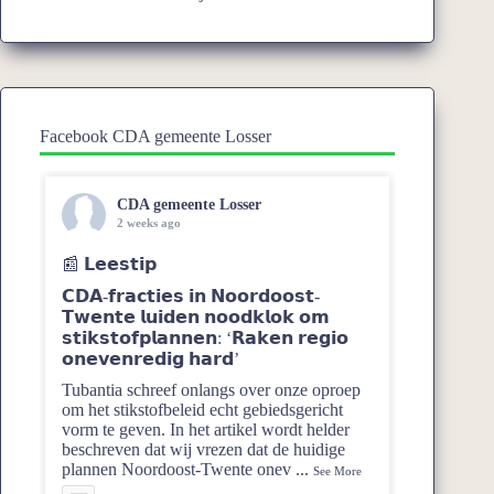
Facebook CDA gemeente Losser
CDA gemeente Losser
2 weeks ago
📰 𝗟𝗲𝗲𝘀𝘁𝗶𝗽
𝗖𝗗𝗔-𝗳𝗿𝗮𝗰𝘁𝗶𝗲𝘀 𝗶𝗻 𝗡𝗼𝗼𝗿𝗱𝗼𝗼𝘀𝘁-
𝗧𝘄𝗲𝗻𝘁𝗲 𝗹𝘂𝗶𝗱𝗲𝗻 𝗻𝗼𝗼𝗱𝗸𝗹𝗼𝗸 𝗼𝗺
𝘀𝘁𝗶𝗸𝘀𝘁𝗼𝗳𝗽𝗹𝗮𝗻𝗻𝗲𝗻: ‘𝗥𝗮𝗸𝗲𝗻 𝗿𝗲𝗴𝗶𝗼
𝗼𝗻𝗲𝘃𝗲𝗻𝗿𝗲𝗱𝗶𝗴 𝗵𝗮𝗿𝗱’
Tubantia schreef onlangs over onze oproep
om het stikstofbeleid echt gebiedsgericht
vorm te geven. In het artikel wordt helder
beschreven dat wij vrezen dat de huidige
plannen Noordoost‑Twente onev
...
See More