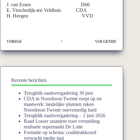
J. van Essen D66
E. Visschedijk-ten Veldhuis CDA
H. Heegen VVD
VORIGE
VOLGENDE
Recente berichten
Terugblik raadsvergadering 30 juni
CDA in Noordoost-Twente roept op tot
maatwerk: landelijke plannen raken
Noordoost-Twente onevenredig hard
Terugblik raadsvergadering – 2 juni 2026
Raad Losser unaniem voor versnelling
realisatie supermarkt De Lutte
Formatie op schema: coalitieakkoord
verwacht medio juni