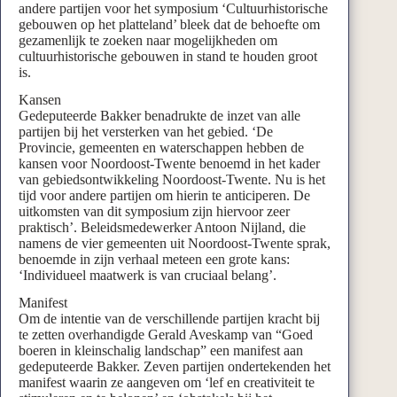
andere partijen voor het symposium ‘Cultuurhistorische
gebouwen op het platteland’ bleek dat de behoefte om
gezamenlijk te zoeken naar mogelijkheden om
cultuurhistorische gebouwen in stand te houden groot
is.
Kansen
Gedeputeerde Bakker benadrukte de inzet van alle
partijen bij het versterken van het gebied. ‘De
Provincie, gemeenten en waterschappen hebben de
kansen voor Noordoost-Twente benoemd in het kader
van gebiedsontwikkeling Noordoost-Twente. Nu is het
tijd voor andere partijen om hierin te anticiperen. De
uitkomsten van dit symposium zijn hiervoor zeer
praktisch’. Beleidsmedewerker Antoon Nijland, die
namens de vier gemeenten uit Noordoost-Twente sprak,
benoemde in zijn verhaal meteen een grote kans:
‘Individueel maatwerk is van cruciaal belang’.
Manifest
Om de intentie van de verschillende partijen kracht bij
te zetten overhandigde Gerald Aveskamp van “Goed
boeren in kleinschalig landschap” een manifest aan
gedeputeerde Bakker. Zeven partijen ondertekenden het
manifest waarin ze aangeven om ‘lef en creativiteit te