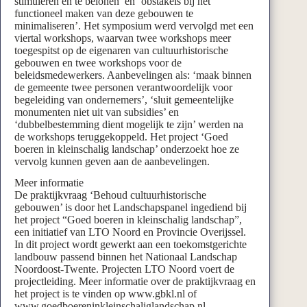
stimuleren en te belonen’ en ‘obstakels bij het
functioneel maken van deze gebouwen te
minimaliseren’. Het symposium werd vervolgd met een
viertal workshops, waarvan twee workshops meer
toegespitst op de eigenaren van cultuurhistorische
gebouwen en twee workshops voor de
beleidsmedewerkers. Aanbevelingen als: ‘maak binnen
de gemeente twee personen verantwoordelijk voor
begeleiding van ondernemers’, ‘sluit gemeentelijke
monumenten niet uit van subsidies’ en
‘dubbelbestemming dient mogelijk te zijn’ werden na
de workshops teruggekoppeld. Het project ‘Goed
boeren in kleinschalig landschap’ onderzoekt hoe ze
vervolg kunnen geven aan de aanbevelingen.
Meer informatie
De praktijkvraag ‘Behoud cultuurhistorische
gebouwen’ is door het Landschapspanel ingediend bij
het project “Goed boeren in kleinschalig landschap”,
een initiatief van LTO Noord en Provincie Overijssel.
In dit project wordt gewerkt aan een toekomstgerichte
landbouw passend binnen het Nationaal Landschap
Noordoost-Twente. Projecten LTO Noord voert de
projectleiding. Meer informatie over de praktijkvraag en
het project is te vinden op www.gbkl.nl of
www.goedboereninkleinschaliglandschap.nl.