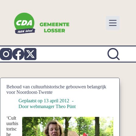
Ga
naar
de
inhoud
Behoud van cultuurhistorische gebouwen belangrijk
voor Noordoost-Twente
Geplaatst op
13 april 2012
Door
webmanager Theo Pünt
‘Cult
uurhis
torisc
he