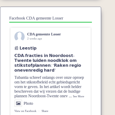
Facebook CDA gemeente Losser
CDA gemeente Losser
2 weeks ago
📰 𝗟𝗲𝗲𝘀𝘁𝗶𝗽
𝗖𝗗𝗔-𝗳𝗿𝗮𝗰𝘁𝗶𝗲𝘀 𝗶𝗻 𝗡𝗼𝗼𝗿𝗱𝗼𝗼𝘀𝘁-
𝗧𝘄𝗲𝗻𝘁𝗲 𝗹𝘂𝗶𝗱𝗲𝗻 𝗻𝗼𝗼𝗱𝗸𝗹𝗼𝗸 𝗼𝗺
𝘀𝘁𝗶𝗸𝘀𝘁𝗼𝗳𝗽𝗹𝗮𝗻𝗻𝗲𝗻: ‘𝗥𝗮𝗸𝗲𝗻 𝗿𝗲𝗴𝗶𝗼
𝗼𝗻𝗲𝘃𝗲𝗻𝗿𝗲𝗱𝗶𝗴 𝗵𝗮𝗿𝗱’
Tubantia schreef onlangs over onze oproep
om het stikstofbeleid echt gebiedsgericht
vorm te geven. In het artikel wordt helder
beschreven dat wij vrezen dat de huidige
plannen Noordoost‑Twente onev
...
See More
Photo
View on Facebook
·
Share