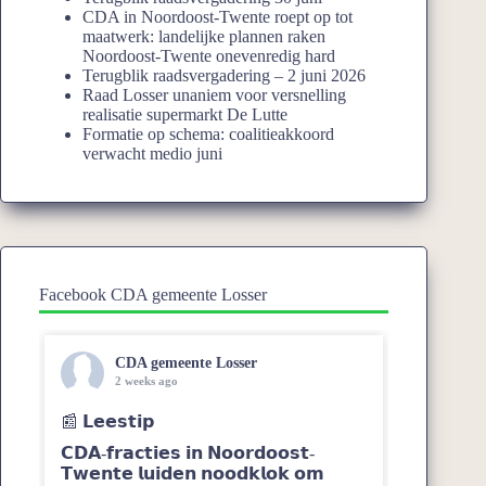
CDA in Noordoost-Twente roept op tot
maatwerk: landelijke plannen raken
Noordoost-Twente onevenredig hard
Terugblik raadsvergadering – 2 juni 2026
Raad Losser unaniem voor versnelling
realisatie supermarkt De Lutte
Formatie op schema: coalitieakkoord
verwacht medio juni
Facebook CDA gemeente Losser
CDA gemeente Losser
2 weeks ago
📰 𝗟𝗲𝗲𝘀𝘁𝗶𝗽
𝗖𝗗𝗔-𝗳𝗿𝗮𝗰𝘁𝗶𝗲𝘀 𝗶𝗻 𝗡𝗼𝗼𝗿𝗱𝗼𝗼𝘀𝘁-
𝗧𝘄𝗲𝗻𝘁𝗲 𝗹𝘂𝗶𝗱𝗲𝗻 𝗻𝗼𝗼𝗱𝗸𝗹𝗼𝗸 𝗼𝗺