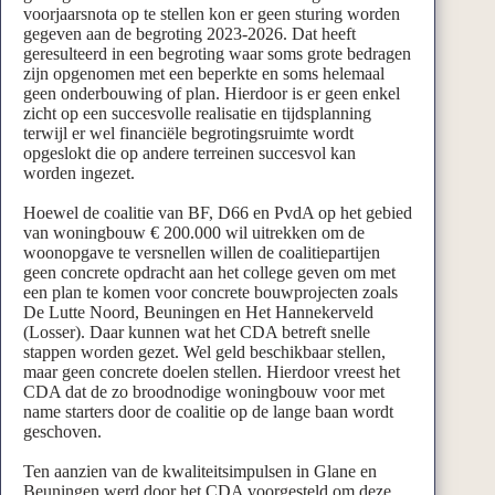
voorjaarsnota op te stellen kon er geen sturing worden
gegeven aan de begroting 2023-2026. Dat heeft
geresulteerd in een begroting waar soms grote bedragen
zijn opgenomen met een beperkte en soms helemaal
geen onderbouwing of plan. Hierdoor is er geen enkel
zicht op een succesvolle realisatie en tijdsplanning
terwijl er wel financiële begrotingsruimte wordt
opgeslokt die op andere terreinen succesvol kan
worden ingezet.
Hoewel de coalitie van BF, D66 en PvdA op het gebied
van woningbouw € 200.000 wil uitrekken om de
woonopgave te versnellen willen de coalitiepartijen
geen concrete opdracht aan het college geven om met
een plan te komen voor concrete bouwprojecten zoals
De Lutte Noord, Beuningen en Het Hannekerveld
(Losser). Daar kunnen wat het CDA betreft snelle
stappen worden gezet. Wel geld beschikbaar stellen,
maar geen concrete doelen stellen. Hierdoor vreest het
CDA dat de zo broodnodige woningbouw voor met
name starters door de coalitie op de lange baan wordt
geschoven.
Ten aanzien van de kwaliteitsimpulsen in Glane en
Beuningen werd door het CDA voorgesteld om deze