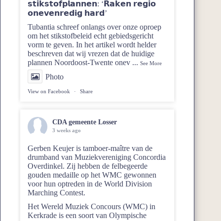
𝘀𝘁𝗶𝗸𝘀𝘁𝗼𝗳𝗽𝗹𝗮𝗻𝗻𝗲𝗻: ‘𝗥𝗮𝗸𝗲𝗻 𝗿𝗲𝗴𝗶𝗼
𝗼𝗻𝗲𝘃𝗲𝗻𝗿𝗲𝗱𝗶𝗴 𝗵𝗮𝗿𝗱’
Tubantia schreef onlangs over onze oproep
om het stikstofbeleid echt gebiedsgericht
vorm te geven. In het artikel wordt helder
beschreven dat wij vrezen dat de huidige
plannen Noordoost‑Twente onev
...
See More
Photo
View on Facebook
·
Share
CDA gemeente Losser
3 weeks ago
Gerben Keujer is tamboer-maître van de
drumband van
Muziekvereniging Concordia
Overdinkel
. Zij hebben de felbegeerde
gouden medaille op het WMC gewonnen
voor hun optreden in de World Division
Marching Contest.
Het Wereld Muziek Concours (WMC) in
Kerkrade is een soort van Olympische