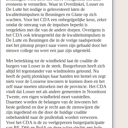
eveneens te versnellen. Waar in Overdinkel, Losser en
De Lutte het nodige is geïnvesteerd laten de
kwaliteitsimpulsen in Beuningen en Glane op zich
wachten. Voor het CDA een onbegrijpelijke keus, zeker
omdat de omvang van de impulsen beperkt is
vergeleken met die van de andere dorpen. Overigens is
het CDA ook teleurgesteld dat de kwaliteitsimpulsen in
De Lutte en Beuningen die in de vorige raadsperiode
met het pitsstop project naar voren zijn gehaald door het
nieuwe college nu weer een jaar zijn uitgesteld.
Met betrekking tot de windbeleid laat de coalitie de
burgers van Losser in de steek. Burgerforum heeft zich
altijd fel tegenstander van windmolens getoond. Nu
heeft de partij plotsklaps haar handen ten hemel en zegt
niets voor de Losserse inwoners te kunnen doen en het
zelf maar moeten uitzoeken met de provincie. Het CDA
vindt dat Losser net als andere gemeenten in Noordoost
Twente, een eigen windbeleid moet vaststellen.
Daarmee worden de belangen van de inwoners het
beste gediend en doe je recht aan de zienswijzen die
zijn ingediend en die door de huidige coalitie
onbehandeld naar de prullenbak worden verwezen.
Voor het CDA is de zo veelgeprezen burgerparticipatie
van BF, D66 en PvdA op deze wijze slechts een hole