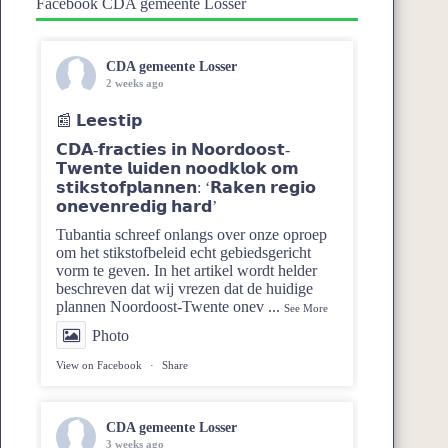
Facebook CDA gemeente Losser
CDA gemeente Losser
2 weeks ago
📰 𝗟𝗲𝗲𝘀𝘁𝗶𝗽
𝗖𝗗𝗔-𝗳𝗿𝗮𝗰𝘁𝗶𝗲𝘀 𝗶𝗻 𝗡𝗼𝗼𝗿𝗱𝗼𝗼𝘀𝘁-
𝗧𝘄𝗲𝗻𝘁𝗲 𝗹𝘂𝗶𝗱𝗲𝗻 𝗻𝗼𝗼𝗱𝗸𝗹𝗼𝗸 𝗼𝗺
𝘀𝘁𝗶𝗸𝘀𝘁𝗼𝗳𝗽𝗹𝗮𝗻𝗻𝗲𝗻: ‘𝗥𝗮𝗸𝗲𝗻 𝗿𝗲𝗴𝗶𝗼
𝗼𝗻𝗲𝘃𝗲𝗻𝗿𝗲𝗱𝗶𝗴 𝗵𝗮𝗿𝗱’
Tubantia schreef onlangs over onze oproep
om het stikstofbeleid echt gebiedsgericht
vorm te geven. In het artikel wordt helder
beschreven dat wij vrezen dat de huidige
plannen Noordoost‑Twente onev
...
See More
Photo
View on Facebook
·
Share
CDA gemeente Losser
3 weeks ago