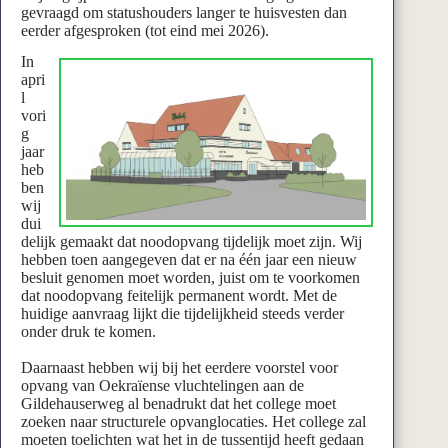
gevraagd om statushouders langer te huisvesten dan
eerder afgesproken (tot eind mei 2026).
In
apri
l
vori
g
jaar
heb
ben
wij
dui
delijk gemaakt dat noodopvang tijdelijk moet zijn. Wij
hebben toen aangegeven dat er na één jaar een nieuw
besluit genomen moet worden, juist om te voorkomen
dat noodopvang feitelijk permanent wordt. Met de
huidige aanvraag lijkt die tijdelijkheid steeds verder
onder druk te komen.
Daarnaast hebben wij bij het eerdere voorstel voor
opvang van Oekraïense vluchtelingen aan de
Gildehauserweg al benadrukt dat het college moet
zoeken naar structurele opvanglocaties. Het college zal
moeten toelichten wat het in de tussentijd heeft gedaan