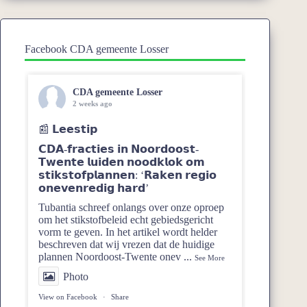
Facebook CDA gemeente Losser
CDA gemeente Losser
2 weeks ago
📰 𝗟𝗲𝗲𝘀𝘁𝗶𝗽
𝗖𝗗𝗔-𝗳𝗿𝗮𝗰𝘁𝗶𝗲𝘀 𝗶𝗻 𝗡𝗼𝗼𝗿𝗱𝗼𝗼𝘀𝘁-
𝗧𝘄𝗲𝗻𝘁𝗲 𝗹𝘂𝗶𝗱𝗲𝗻 𝗻𝗼𝗼𝗱𝗸𝗹𝗼𝗸 𝗼𝗺
𝘀𝘁𝗶𝗸𝘀𝘁𝗼𝗳𝗽𝗹𝗮𝗻𝗻𝗲𝗻: ‘𝗥𝗮𝗸𝗲𝗻 𝗿𝗲𝗴𝗶𝗼
𝗼𝗻𝗲𝘃𝗲𝗻𝗿𝗲𝗱𝗶𝗴 𝗵𝗮𝗿𝗱’
Tubantia schreef onlangs over onze oproep
om het stikstofbeleid echt gebiedsgericht
vorm te geven. In het artikel wordt helder
beschreven dat wij vrezen dat de huidige
plannen Noordoost‑Twente onev
...
See More
Photo
View on Facebook
·
Share