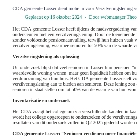
CDA gemeente Losser dient motie in voor Verzilveringslening v
Geplaatst op
16 oktober 2024
Door
webmanager Theo
Het CDA gemeente Losser heeft tijdens de raadsvergadering van
ondersteunen met een verzilveringslening. Door de toenemende ve
zonder voldoende pensioenaanvulling, terwijl hun huizen vaak vo
verzilveringslening, waarmee senioren tot 50% van de waarde v
Verzilveringslening als oplossing
Uit onderzoek blijkt dat veel senioren in Losser hun pensioen “in
waardevolle woning wonen, maar geen liquiditeit hebben om hun m
verduurzaming van hun huis. Het CDA gemeente Losser stelt voo
verzilveringslening aan te bieden aan senioren. Deze lening zou 
senioren in staat stellen om tot 50% van de waarde van hun woni
Inventarisatie en onderzoek
Het CDA vraagt het college om via verschillende kanalen in kaar
wordt het college opgeroepen te onderzoeken of de verzilvering
resultaten van dit onderzoek zullen in Q2 2025 gedeeld worden me
CDA gemeente Losser: “Senioren verdienen meer financiële