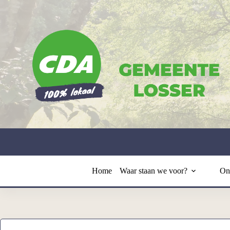
Ga
naar
de
inhoud
Home
Waar staan we voor?
On