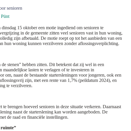
oor senioren
 Pünt
 dinsdag 15 oktober een motie ingediend om senioren te
rgrijzing in de gemeente zitten veel senioren vast in hun woning,
lledig zijn afbetaald. De motie roept op tot het aanbieden van een
an hun woning kunnen verzilveren zonder aflossingsverplichting.
 de stenen” hebben zitten. Dit betekent dat zij wel in een
aandelijkse lasten te verlagen of te investeren in
r om, naast de bestaande startersleningen voor jongeren, ook een
aflossingsvrij zijn, met een rente van 1,7% (peildatum 2024), en
ng te verzilveren.
t te brengen hoeveel senioren in deze situatie verkeren. Daarnaast
slening naast de starterslening kan worden aangeboden. De
t de raad en financiële instellingen.
 ruimte”