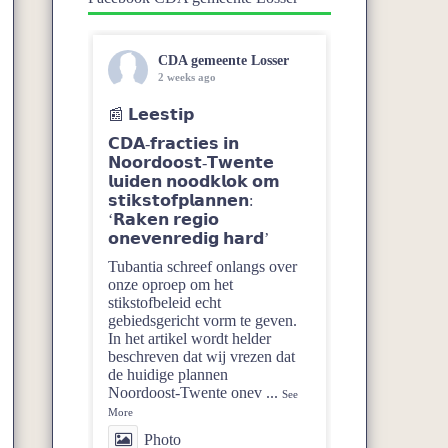
CDA gemeente Losser
2 weeks ago
📰 𝗟𝗲𝗲𝘀𝘁𝗶𝗽
𝗖𝗗𝗔-𝗳𝗿𝗮𝗰𝘁𝗶𝗲𝘀 𝗶𝗻
𝗡𝗼𝗼𝗿𝗱𝗼𝗼𝘀𝘁-𝗧𝘄𝗲𝗻𝘁𝗲
𝗹𝘂𝗶𝗱𝗲𝗻 𝗻𝗼𝗼𝗱𝗸𝗹𝗼𝗸 𝗼𝗺
𝘀𝘁𝗶𝗸𝘀𝘁𝗼𝗳𝗽𝗹𝗮𝗻𝗻𝗲𝗻:
‘𝗥𝗮𝗸𝗲𝗻 𝗿𝗲𝗴𝗶𝗼
𝗼𝗻𝗲𝘃𝗲𝗻𝗿𝗲𝗱𝗶𝗴 𝗵𝗮𝗿𝗱’
Tubantia schreef onlangs over
onze oproep om het
stikstofbeleid echt
gebiedsgericht vorm te geven.
In het artikel wordt helder
beschreven dat wij vrezen dat
de huidige plannen
Noordoost‑Twente onev
...
See
More
Photo