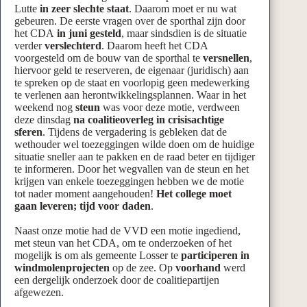
Lutte
in zeer slechte staat
. Daarom moet er nu wat
gebeuren. De eerste vragen over de sporthal zijn door
het CDA
in juni gesteld
, maar sindsdien is de situatie
verder
verslechterd
. Daarom heeft het CDA
voorgesteld om de bouw van de sporthal te
versnellen
,
hiervoor geld te reserveren, de eigenaar (juridisch) aan
te spreken op de staat en voorlopig geen medewerking
te verlenen aan herontwikkelingsplannen. Waar in het
weekend nog
steun
was voor deze motie, verdween
deze dinsdag
na coalitieoverleg in crisisachtige
sferen
. Tijdens de vergadering is gebleken dat de
wethouder wel toezeggingen wilde doen om de huidige
situatie sneller aan te pakken en de raad beter en tijdiger
te informeren. Door het wegvallen van de steun en het
krijgen van enkele toezeggingen hebben we de motie
tot nader moment aangehouden!
Het college moet
gaan leveren; tijd voor daden
.
Naast onze motie had de VVD een motie ingediend,
met steun van het CDA, om te onderzoeken of het
mogelijk is om als gemeente Losser te
participeren in
windmolenprojecten
op de zee. Op
voorhand
werd
een dergelijk onderzoek door de coalitiepartijen
afgewezen.