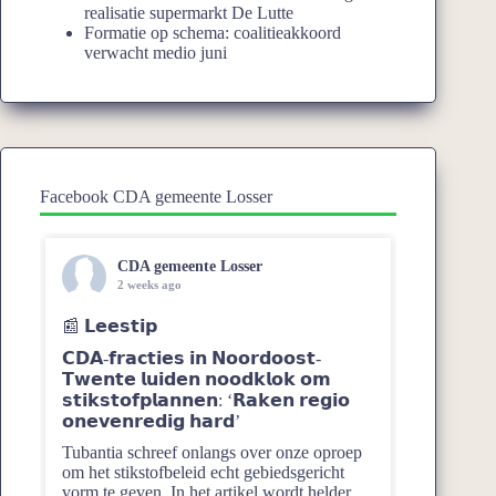
realisatie supermarkt De Lutte
Formatie op schema: coalitieakkoord
verwacht medio juni
Facebook CDA gemeente Losser
CDA gemeente Losser
2 weeks ago
📰 𝗟𝗲𝗲𝘀𝘁𝗶𝗽
𝗖𝗗𝗔-𝗳𝗿𝗮𝗰𝘁𝗶𝗲𝘀 𝗶𝗻 𝗡𝗼𝗼𝗿𝗱𝗼𝗼𝘀𝘁-
𝗧𝘄𝗲𝗻𝘁𝗲 𝗹𝘂𝗶𝗱𝗲𝗻 𝗻𝗼𝗼𝗱𝗸𝗹𝗼𝗸 𝗼𝗺
𝘀𝘁𝗶𝗸𝘀𝘁𝗼𝗳𝗽𝗹𝗮𝗻𝗻𝗲𝗻: ‘𝗥𝗮𝗸𝗲𝗻 𝗿𝗲𝗴𝗶𝗼
𝗼𝗻𝗲𝘃𝗲𝗻𝗿𝗲𝗱𝗶𝗴 𝗵𝗮𝗿𝗱’
Tubantia schreef onlangs over onze oproep
om het stikstofbeleid echt gebiedsgericht
vorm te geven. In het artikel wordt helder