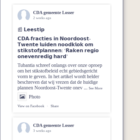
CDA gemeente Losser
2 weeks ago
📰 𝗟𝗲𝗲𝘀𝘁𝗶𝗽
𝗖𝗗𝗔-𝗳𝗿𝗮𝗰𝘁𝗶𝗲𝘀 𝗶𝗻 𝗡𝗼𝗼𝗿𝗱𝗼𝗼𝘀𝘁-
𝗧𝘄𝗲𝗻𝘁𝗲 𝗹𝘂𝗶𝗱𝗲𝗻 𝗻𝗼𝗼𝗱𝗸𝗹𝗼𝗸 𝗼𝗺
𝘀𝘁𝗶𝗸𝘀𝘁𝗼𝗳𝗽𝗹𝗮𝗻𝗻𝗲𝗻: ‘𝗥𝗮𝗸𝗲𝗻 𝗿𝗲𝗴𝗶𝗼
𝗼𝗻𝗲𝘃𝗲𝗻𝗿𝗲𝗱𝗶𝗴 𝗵𝗮𝗿𝗱’
Tubantia schreef onlangs over onze oproep
om het stikstofbeleid echt gebiedsgericht
vorm te geven. In het artikel wordt helder
beschreven dat wij vrezen dat de huidige
plannen Noordoost‑Twente onev
...
See More
Photo
View on Facebook
·
Share
CDA gemeente Losser
3 weeks ago