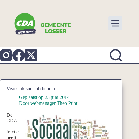
Ga
naar
de
inhoud
Visiestuk sociaal domein
Geplaatst op
23 juni 2014
Door
webmanager Theo Pünt
De
CDA
-
fractie
heeft