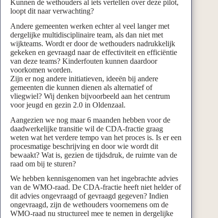
Kunnen de wethouders al iets vertellen over deze pilot,
loopt dit naar verwachting?
Andere gemeenten werken echter al veel langer met
dergelijke multidisciplinaire team, als dan niet met
wijkteams. Wordt er door de wethouders nadrukkelijk
gekeken en gevraagd naar de effectiviteit en efficiëntie
van deze teams? Kinderfouten kunnen daardoor
voorkomen worden.
Zijn er nog andere initiatieven, ideeën bij andere
gemeenten die kunnen dienen als alternatief of
vliegwiel? Wij denken bijvoorbeeld aan het centrum
voor jeugd en gezin 2.0 in Oldenzaal.
Aangezien we nog maar 6 maanden hebben voor de
daadwerkelijke transitie wil de CDA-fractie graag
weten wat het verdere tempo van het proces is. Is er een
procesmatige beschrijving en door wie wordt dit
bewaakt? Wat is, gezien de tijdsdruk, de ruimte van de
raad om bij te sturen?
We hebben kennisgenomen van het ingebrachte advies
van de WMO-raad. De CDA-fractie heeft niet helder of
dit advies ongevraagd of gevraagd gegeven? Indien
ongevraagd, zijn de wethouders voornemens om de
WMO-raad nu structureel mee te nemen in dergelijke