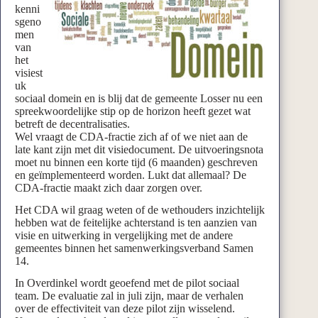
kenni
sgeno
men
van
het
visiest
uk
sociaal domein en is blij dat de gemeente Losser nu een
spreekwoordelijke stip op de horizon heeft gezet wat
betreft de decentralisaties.
Wel vraagt de CDA-fractie zich af of we niet aan de
late kant zijn met dit visiedocument. De uitvoeringsnota
moet nu binnen een korte tijd (6 maanden) geschreven
en geïmplementeerd worden. Lukt dat allemaal? De
CDA-fractie maakt zich daar zorgen over.
Het CDA wil graag weten of de wethouders inzichtelijk
hebben wat de feitelijke achterstand is ten aanzien van
visie en uitwerking in vergelijking met de andere
gemeentes binnen het samenwerkingsverband Samen
14.
In Overdinkel wordt geoefend met de pilot sociaal
team. De evaluatie zal in juli zijn, maar de verhalen
over de effectiviteit van deze pilot zijn wisselend.