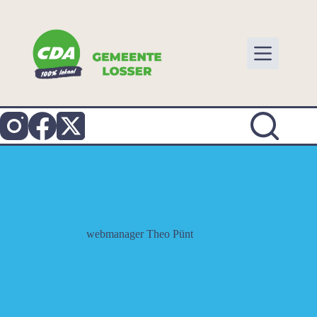
Ga
naar
de
inhoud
webmanager Theo Pünt