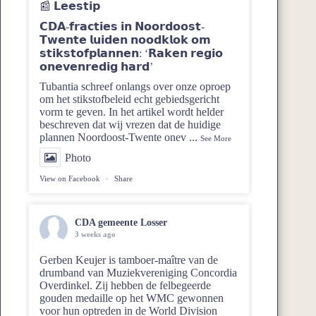
📰 𝗟𝗲𝗲𝘀𝘁𝗶𝗽
𝗖𝗗𝗔-𝗳𝗿𝗮𝗰𝘁𝗶𝗲𝘀 𝗶𝗻 𝗡𝗼𝗼𝗿𝗱𝗼𝗼𝘀𝘁-
𝗧𝘄𝗲𝗻𝘁𝗲 𝗹𝘂𝗶𝗱𝗲𝗻 𝗻𝗼𝗼𝗱𝗸𝗹𝗼𝗸 𝗼𝗺
𝘀𝘁𝗶𝗸𝘀𝘁𝗼𝗳𝗽𝗹𝗮𝗻𝗻𝗲𝗻: ‘𝗥𝗮𝗸𝗲𝗻 𝗿𝗲𝗴𝗶𝗼
𝗼𝗻𝗲𝘃𝗲𝗻𝗿𝗲𝗱𝗶𝗴 𝗵𝗮𝗿𝗱’
Tubantia schreef onlangs over onze oproep
om het stikstofbeleid echt gebiedsgericht
vorm te geven. In het artikel wordt helder
beschreven dat wij vrezen dat de huidige
plannen Noordoost‑Twente onev
...
See More
Photo
View on Facebook
·
Share
CDA gemeente Losser
3 weeks ago
Gerben Keujer is tamboer-maître van de
drumband van
Muziekvereniging Concordia
Overdinkel
. Zij hebben de felbegeerde
gouden medaille op het WMC gewonnen
voor hun optreden in de World Division