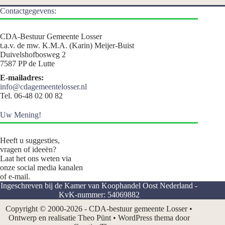
Contactgegevens:
CDA-Bestuur Gemeente Losser
t.a.v. de mw. K.M.A. (Karin) Meijer-Buist
Duivelshofbosweg 2
7587 PP de Lutte
E-mailadres:
info@cdagemeentelosser.nl
Tel. 06-48 02 00 82
Uw Mening!
Heeft u suggesties,
vragen of ideeën?
Laat het ons weten via
onze social media kanalen
of e-mail.
Ingeschreven bij de Kamer van Koophandel Oost Nederland -
KvK-nummer: 54069882
Copyright © 2000-2026 - CDA-bestuur gemeente Losser •
Ontwerp en realisatie Theo Pünt • WordPress thema door